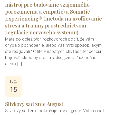
nástroj pre budovanie vzájomného
porozumenia a empatie) a Somatic
Experiencing® (metoda na uvoľňovanie
stresu a traumy prostrednictvom
regulácie nervoveho systemu)
Máte po dôležitých rozhovoroch pocit, že vám
chýbalo pochopenie, alebo vás mrzí spôsob, akým
ste reagovali? Cítite v napätých chvíľach tendenciu
bojovať, alebo by ste najradšej „zmizli" už počas
alebo […]
aug.
15
Slivkový sad znie August
Slivkový sad znie pokračuje aj v auguste! Vstup opäť