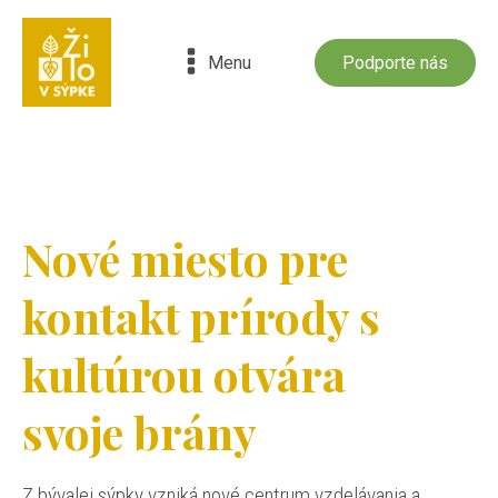
Menu
Podporte nás
Nové miesto pre
kontakt prírody s
kultúrou otvára
svoje brány
Z bývalej sýpky vzniká nové centrum vzdelávania a