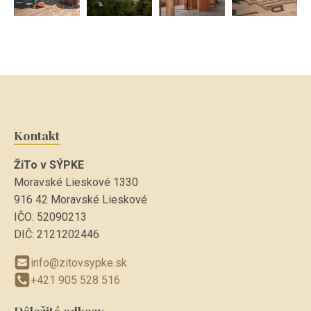
Kontakt
ŽiTo v SÝPKE
Moravské Lieskové 1330
916 42 Moravské Lieskové
IČO: 52090213
DIČ: 2121202446
info@zitovsypke.sk
+421 905 528 516
Dôležité odkazy