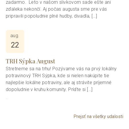
zadarmo. Leto v našom slivkovom sade ešte ani
zďaleka nekončí. Aj počas augusta sme pre vás
pripravili popoludnie plné hudby, divadla, […]
aug.
22
TRH Sýpka August
Stretneme sa na trhu! Pozývame vás na prvý lokálny
potravinový TRH Sýpka, kde si nielen nakúpite tie
najlepšie lokálne potraviny, ale aj strávite príjemné
dopoludnie v kruhu komunity. Príďte si […]
1
2
3
Ďalej »
Prejsť na všetky udalosti