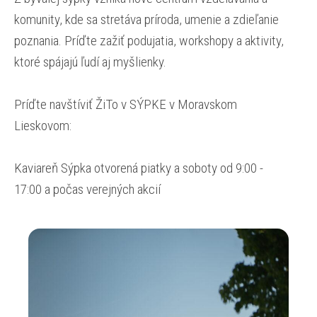
komunity, kde sa stretáva príroda, umenie a zdieľanie
poznania. Príďte zažiť podujatia, workshopy a aktivity,
ktoré spájajú ľudí aj myšlienky.
Príďte navštíviť ŽiTo v SÝPKE v Moravskom
Lieskovom:
Kaviareň Sýpka otvorená piatky a soboty od 9:00 -
17:00 a počas verejných akcií