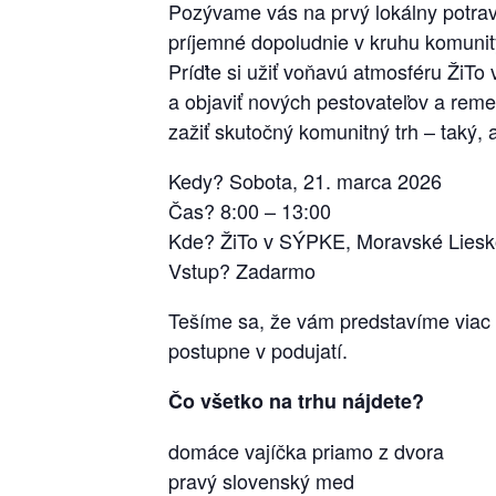
Pozývame vás na prvý lokálny potravin
príjemné dopoludnie v kruhu komunit
Príďte si užiť voňavú atmosféru Ži
a objaviť nových pestovateľov a remes
zažiť skutočný komunitný trh – taký, a
Kedy? Sobota, 21. marca 2026
Čas? 8:00 – 13:00
Kde? ŽiTo v SÝPKE, Moravské Lies
Vstup? Zadarmo
Tešíme sa, že vám predstavíme viac
postupne v podujatí.
Čo všetko na trhu nájdete?
domáce vajíčka priamo z dvora
pravý slovenský med