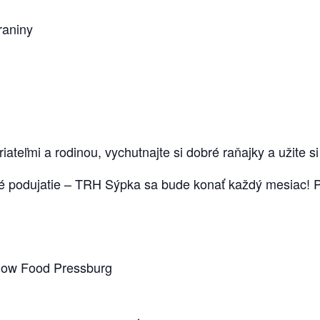
raniny
iateľmi a rodinou, vychutnajte si dobré raňajky a užite s
é podujatie – TRH Sýpka sa bude konať každý mesiac! Prí
Slow Food Pressburg