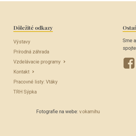
Dôležité odkazy
Osta
Sme aj
Výstavy
spojte
Prírodná záhrada
Vzdelávacie programy
Kontakt
Pracovné listy: Vtáky
TRH Sýpka
Fotografie na webe:
v.okamihu