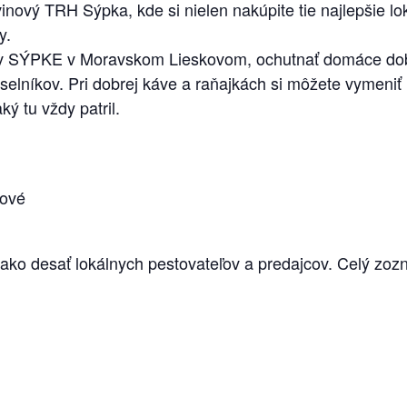
ový TRH Sýpka, kde si nielen nakúpite tie najlepšie loká
y.
To v SÝPKE v Moravskom Lieskovom, ochutnať domáce dob
elníkov. Pri dobrej káve a raňajkách si môžete vymeniť r
ký tu vždy patril.
kové
 ako desať lokálnych pestovateľov a predajcov. Celý z