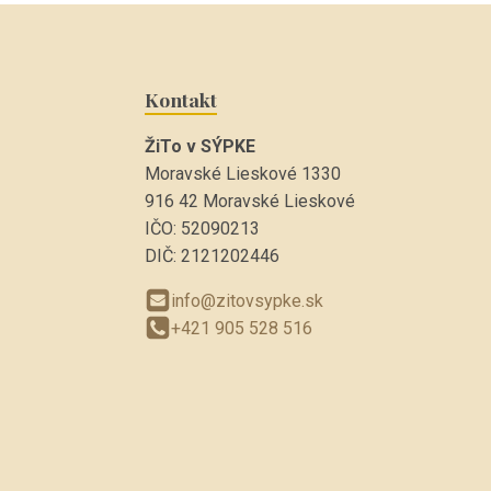
Kontakt
ŽiTo v SÝPKE
Moravské Lieskové 1330
916 42 Moravské Lieskové
IČO: 52090213
DIČ: 2121202446
info@zitovsypke.sk
+421 905 528 516