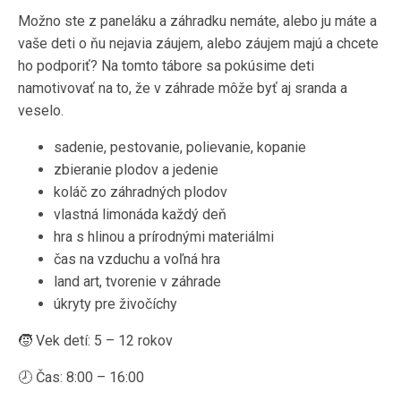
Možno ste z paneláku a záhradku nemáte, alebo ju máte a
vaše deti o ňu nejavia záujem, alebo záujem majú a chcete
ho podporiť? Na tomto tábore sa pokúsime deti
namotivovať na to, že v záhrade môže byť aj sranda a
veselo.
sadenie, pestovanie, polievanie, kopanie
zbieranie plodov a jedenie
koláč zo záhradných plodov
vlastná limonáda každý deň
hra s hlinou a prírodnými materiálmi
čas na vzduchu a voľná hra
land art, tvorenie v záhrade
úkryty pre živočíchy
🧒 Vek detí: 5 – 12 rokov
🕗 Čas: 8:00 – 16:00