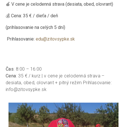
🍎 V cene je celodenná strava (desiata, obed, olovrant)
💰 Cena: 35 € / dieťa / deň
(prihlasovanie na celých 5 dní)
Prihlasovanie:
edu@zitovsypke.sk
Čas
: 8:00 – 16:00
Cena
:
35
€ / kurz | v cene je celodenná strava –
desiata, obed, olovrant + pitný režim Prihlasovanie:
info@zitovsypke.sk